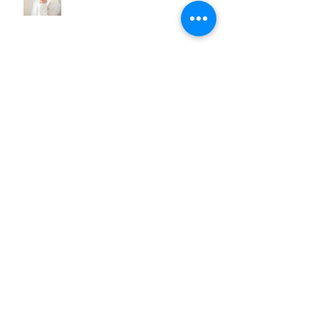
🌸春スパ🌸
赤ちゃん出てきました～☆
小さい常連さん♡