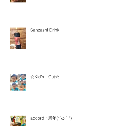
Sanzashi Drink
☆Kid's Cut☆
accord 1周年(*´ω｀*)