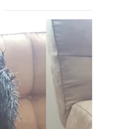
Sanzashi Drink
みなさま、『さんざし』って果実って知っていま
すか? 漢方効果(東洋)、ハーブ効果(西洋)がある果
実の事です！ 希釈タイプで飲みやすくなったドリ
ングが登場致しました☺ コレステロール値抑制！
体脂肪の蓄積を抑制！ 脂肪燃焼！ 持久力アップ！
花粉症の抑制！...